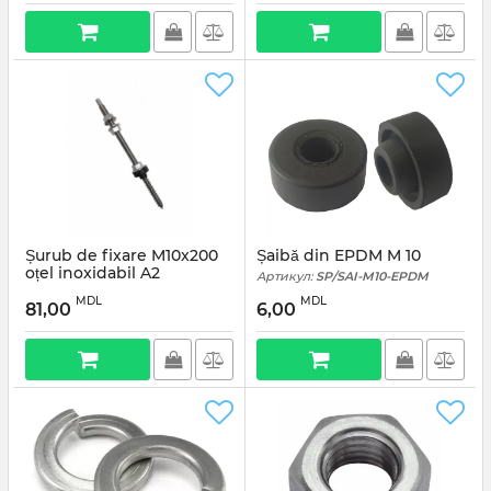
Șurub de fixare M10x200
Șaibă din EPDM M 10
oțel inoxidabil A2
Артикул:
SP/SAI-M10-EPDM
Артикул:
SP/ ANC-M10-200
MDL
MDL
81,00
6,00