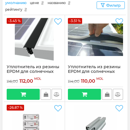
умолчанию
цене
названию
Фильтр
рейтингу
-3.45 %
-3.51 %
Уплотнитель из резины
Уплотнитель из резины
EPDM для солнечных
EPDM для солнечных
панелей G6366C
панелей G8075
MDL
MDL
112,00
110,00
116,00
114,00
Артикул:
G6366C
Артикул:
G8075
-26.87 %