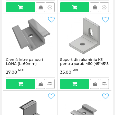
Артикул:
SP/SUP-A/T-4
Clemă între panouri
Suport din aluminiu K3
LONG (L=60mm)
pentru șurub M10 (45*45*5
mm)
Артикул:
SP/CLA-60L
MDL
MDL
27,00
35,00
Артикул:
SP/SUP-A/K3