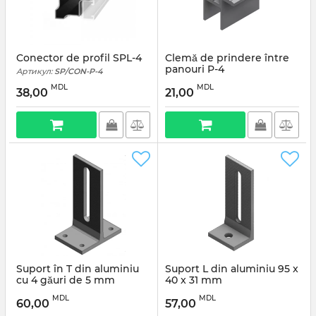
Conector de profil SPL-4
Clemă de prindere între
panouri P-4
Артикул:
SP/CON-P-4
Артикул:
SP/CLA-P-4
MDL
MDL
38,00
21,00
Suport în T din aluminiu
Suport L din aluminiu 95 x
cu 4 găuri de 5 mm
40 x 31 mm
(pentru șuruburi) 95*58
Артикул:
SP/SUP-A/L
MDL
MDL
mm
60,00
57,00