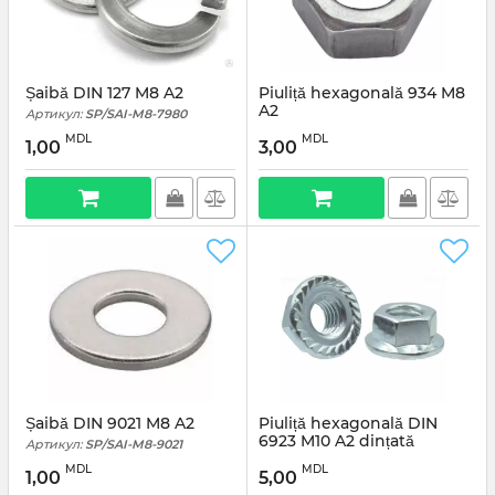
Șaibă DIN 127 M8 A2
Piuliță hexagonală 934 M8
A2
Артикул:
SP/SAI-M8-7980
Артикул:
SP/PIU-M8-934
MDL
MDL
1,00
3,00
Șaibă DIN 9021 M8 A2
Piuliță hexagonală DIN
6923 M10 A2 dințată
Артикул:
SP/SAI-M8-9021
Артикул:
SP/PIU-M10-6923
MDL
MDL
1,00
5,00