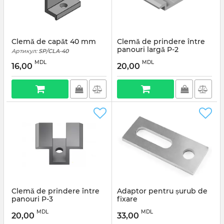
Clemă de capăt 40 mm
Clemă de prindere între
panouri largă P-2
Артикул:
SP/CLA-40
Артикул:
SP/CLA-P-2
MDL
MDL
16,00
20,00
Clemă de prindere între
Adaptor pentru șurub de
panouri P-3
fixare
Артикул:
SP/CLA-P-3
Артикул:
SP/PLACA
MDL
MDL
20,00
33,00