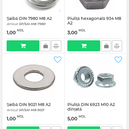
Șaibă DIN 7980 M8 A2
Piuliță hexagonală 934 M8
A2
Articul:
SP/SAI-M8-7980
Articul:
SP/PIU-M8-934
MDL
MDL
1,00
3,00
Șaibă DIN 9021 M8 A2
Piuliță DIN 6923 M10 A2
dințată
Articul:
SP/SAI-M8-9021
Articul:
SP/PIU-M10-6923
MDL
MDL
1,00
5,00