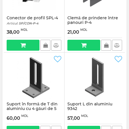
Conector de profil SPL-4
Clemă de prindere între
panouri P-4
Articul:
SP/CON-P-4
Articul:
SP/CLA-P-4
MDL
MDL
38,00
21,00
Suport în formă de T din
Suport L din aluminiu
aluminiu cu 4 găuri de 5
9342
mm pentru șuruburi
Articul:
SP/SUP-A/L
MDL
MDL
60,00
57,00
Articul:
SP/SUP-A/T-4