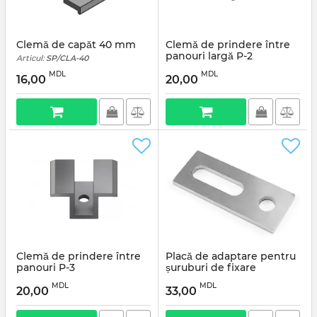
Clemă de capăt 40 mm
Clemă de prindere între
panouri largă P-2
Articul:
SP/CLA-40
Articul:
SP/CLA-P-2
MDL
MDL
16,00
20,00
Clemă de prindere între
Placă de adaptare pentru
panouri P-3
șuruburi de fixare
Articul:
SP/CLA-P-3
Articul:
SP/PLACA
MDL
MDL
20,00
33,00