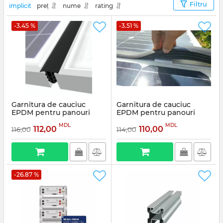
Filtru
implicit
preț
nume
rating
-3.45 %
-3.51 %
Garnitura de cauciuc
Garnitura de cauciuc
EPDM pentru panouri
EPDM pentru panouri
solare
solare G8075
MDL
MDL
112,00
110,00
116,00
114,00
Articul:
G6366C
Articul:
G8075
-26.87 %