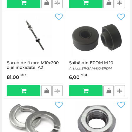
Șurub de fixare M10x200
Șaibă din EPDM M 10
oțel inoxidabil A2
Articul:
SP/SAI-M10-EPDM
Articul:
SP/ ANC-M10-200
MDL
MDL
81,00
6,00