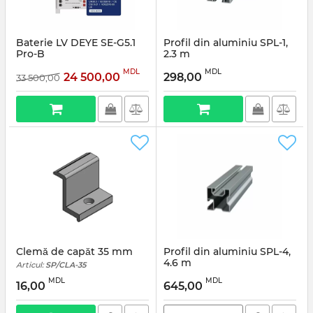
Baterie LV DEYE SE-G5.1
Profil din aluminiu SPL-1,
Pro-B
2.3 m
Articul:
SP/PAL-1
MDL
MDL
24 500,00
298,00
33 500,00
Clemă de capăt 35 mm
Profil din aluminiu SPL-4,
4.6 m
Articul:
SP/CLA-35
Articul:
SP/PAL-4
MDL
MDL
16,00
645,00