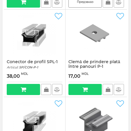
Предзаказ
Conector de profil SPL-1
Clemă de prindere plată
între panouri P-1
Articul:
SP/CON-P-1
Articul:
SP/CLA-P-1
MDL
MDL
38,00
17,00