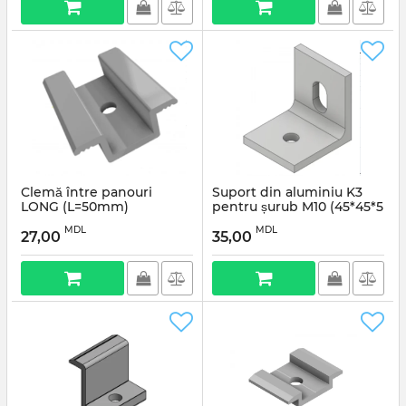
Clemă între panouri
Suport din aluminiu K3
LONG (L=50mm)
pentru șurub M10 (45*45*5
mm)
Articul:
SP/CLA-60L
MDL
MDL
27,00
35,00
Articul:
SP/SUP-A/K3