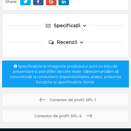
Share:
Specificații
Recenzii
Specificațiile și imaginile produsului sunt cu titlu de
prezentare și pot diferi de cele reale. Vărecomandăm să
concretizați la consultant disponibilitatea, prețul, prezența
funcțiilor și specificațiile dorite.
Conector de profil SPL-1
Conector de profil SPL-4