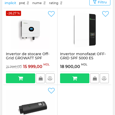
Filtru
implicit
preț
nume
rating
-26.27 %
Invertor de stocare Off-
Invertor monofazat OFF-
Grid GROWATT SPF
GRID SPF 5000 ES
6000ES PLUS
MDL
MDL
15 999,00
18 900,00
21 700,00