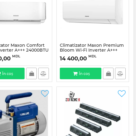
zator Maxon Comfort
Climatizator Maxon Premium
nverter A+++ 24000BTU
Bloom Wi-Fi Inverter A+++
12000BTU
MDL
MDL
0,00
14 400,00
În coș
În coș