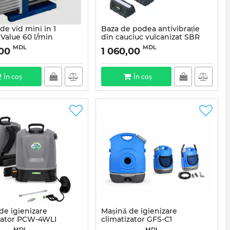
e vid mini in 1
Baza de podea antivibrație
 Value 60 l/min
din cauciuc vulcanizat SBR
h) FY-1H-N
EXTREME 8” 1000
MDL
MDL
,00
1 060,00
Articul:
11105066
În coș
În coș
de igienizare
Mașină de igienizare
zator PCW-4WLI
climatizator GFS-C1
MDL
MDL