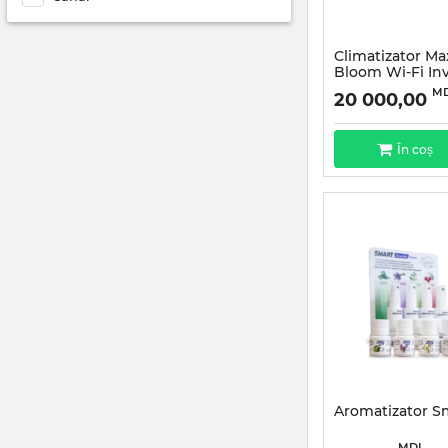
Climatizator M
Bloom Wi-Fi Inv
18000BTU
M
20 000,00
În coș
Aromatizator S
MDL