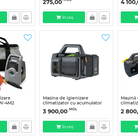
275,00
4 100
În coș
izare
Masina de igienizare
Mașină 
CW-4M2
climatizator cu acumulator
climati
PCW-4Li
MDL
3 900,00
2 800
În coș