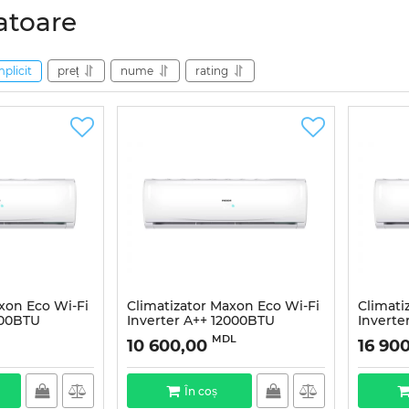
atoare
mplicit
preț
nume
rating
xon Eco Wi-Fi
Climatizator Maxon Eco Wi-Fi
Climati
000BTU
Inverter A++ 12000BTU
Inverte
MDL
10 600,00
16 90
În coș