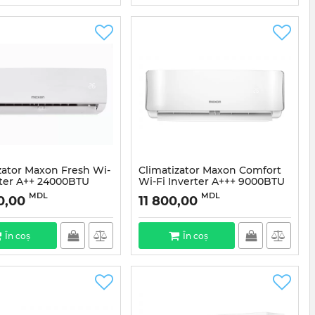
zator Maxon Fresh Wi-
Climatizator Maxon Comfort
rter A++ 24000BTU
Wi-Fi Inverter A+++ 9000BTU
MDL
MDL
0,00
11 800,00
În coș
În coș