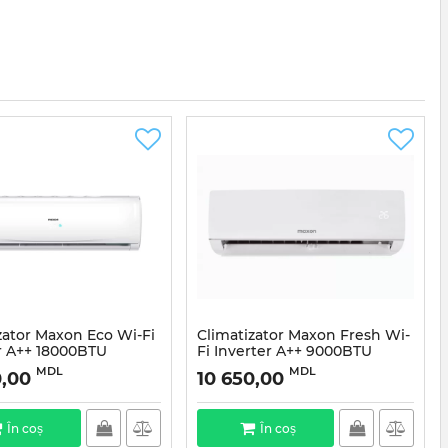
zator Maxon Eco Wi-Fi
Climatizator Maxon Fresh Wi-
r A++ 18000BTU
Fi Inverter A++ 9000BTU
MDL
MDL
0,00
10 650,00
În coș
În coș