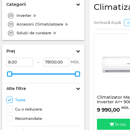
Categorii
Climatiz
Inverter
Sortează după:
i
Accesorii Climatizatoare
Soluții de curațare
Preț
-
MDL
Alte filtre
Climatizator Ma
Toate
Inverter A++ 9
MDL
Cu o reducere
9 990,00
Recomandate
În coș