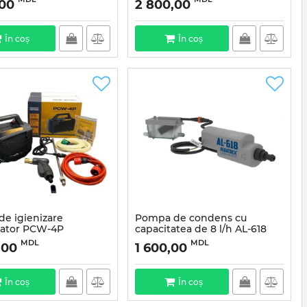
,00
2 800,00
În coș
În coș
de igienizare
Pompa de condens cu
zator PCW-4P
capacitatea de 8 l/h AL-618
Articul:
AL-618
MDL
MDL
,00
1 600,00
În coș
În coș