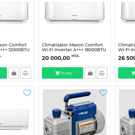
axon Comfort
Climatizator Maxon Comfort
Climati
A+++ 12000BTU
Wi-Fi Inverter A+++ 18000BTU
Wi-Fi I
L
MDL
20 000,00
26 50
În coș