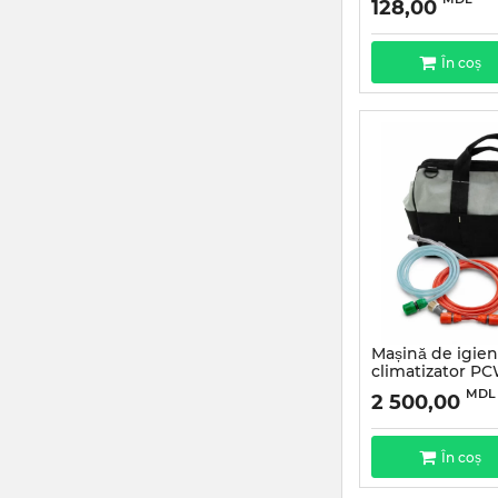
128,00
În coș
Mașină de igien
climatizator P
Articul:
PCW-4M2
MDL
2 500,00
În coș