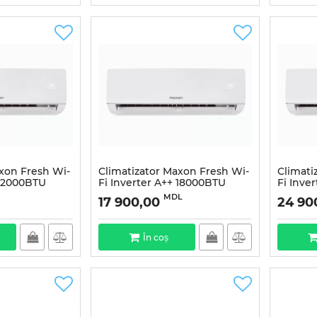
axon Fresh Wi-
Climatizator Maxon Fresh Wi-
Climati
 12000BTU
Fi Inverter A++ 18000BTU
Fi Inve
MDL
17 900,00
24 90
În coș