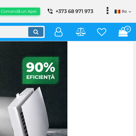
+373 68 971 973
Comandă un Apel
Ro
0