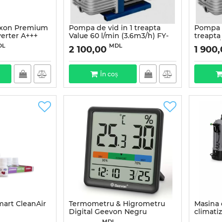
axon Premium
Pompa de vid in 1 treapta
Pompa d
erter A+++
Value 60 l/min (3.6m3/h) FY-
treapta
1C-N
(3.6m3/
DL
MDL
2 100,00
1 900
În coș
mart CleanAir
Termometru & Higrometru
Masina 
Digital Geevon Negru
climati
MDL