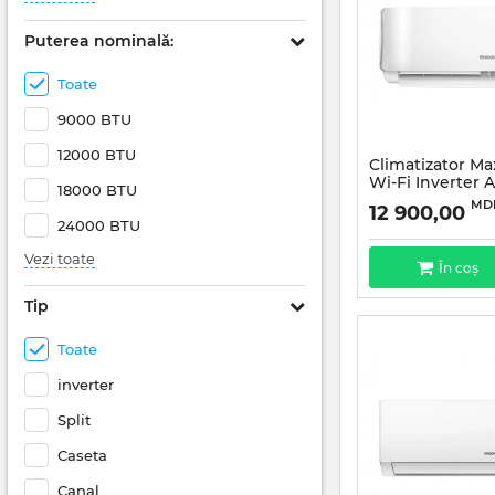
Puterea nominală:
Toate
9000 BTU
12000 BTU
Climatizator M
Wi-Fi Inverter 
18000 BTU
MD
12 900,00
24000 BTU
Vezi toate
În coș
Tip
Toate
inverter
Split
Caseta
Canal