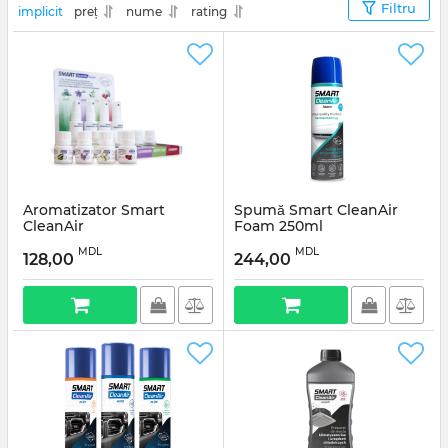
Filtru
implicit
preț
nume
rating
Aromatizator Smart
Spumă Smart CleanAir
CleanAir
Foam 250ml
MDL
MDL
128,00
244,00