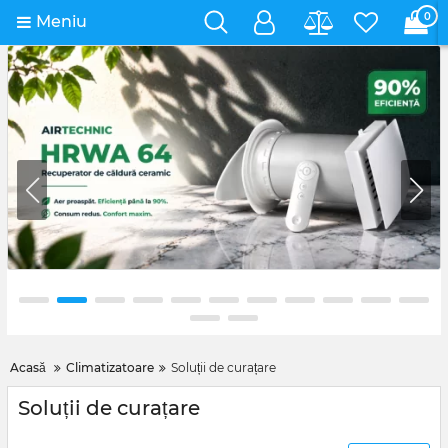
0
Meniu
Acasă
Climatizatoare
Soluții de curațare
Soluții de curațare