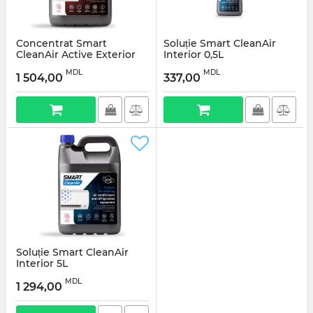
Concentrat Smart
Soluție Smart CleanAir
CleanAir Active Exterior
Interior 0,5L
5L
MDL
MDL
1 504,00
337,00
Soluție Smart CleanAir
Interior 5L
MDL
1 294,00