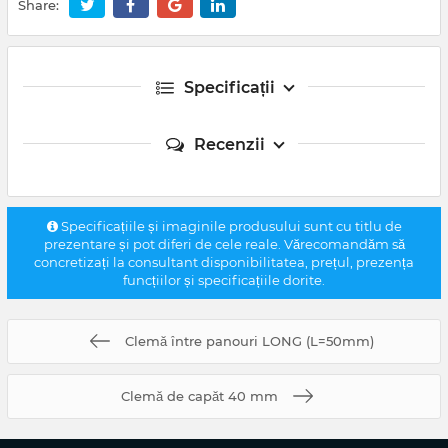
Share:
Specificații
Recenzii
Specificațiile și imaginile produsului sunt cu titlu de
prezentare și pot diferi de cele reale. Vărecomandăm să
concretizați la consultant disponibilitatea, prețul, prezența
funcțiilor și specificațiile dorite.
Clemă între panouri LONG (L=50mm)
Clemă de capăt 40 mm