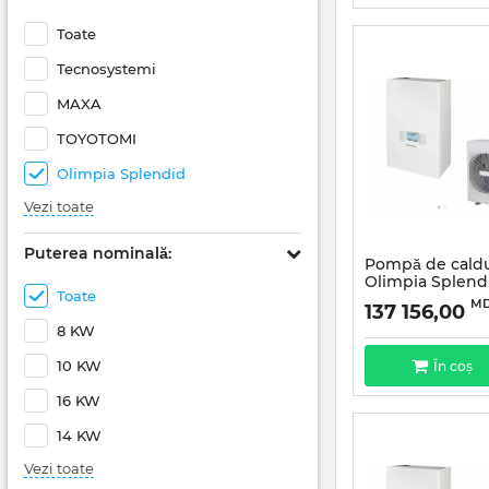
Toate
Tecnosystemi
MAXA
TOYOTOMI
Olimpia Splendid
Vezi toate
Puterea nominală:
Pompă de caldu
Olimpia Splend
Toate
E12 Monofazată
M
137 156,00
8 KW
10 KW
În coș
16 KW
14 KW
Vezi toate