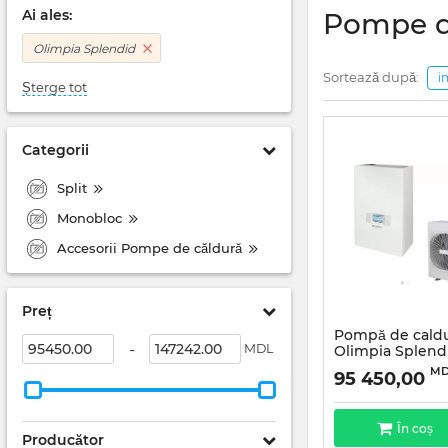
Ai ales:
Pompe d
Olimpia Splendid
Sortează după:
i
Șterge tot
Categorii
Split
Monobloc
Accesorii Pompe de căldură
Preț
Pompă de cald
-
MDL
Olimpia Splend
E4 Monofazată
MD
95 450,00
În coș
Producător