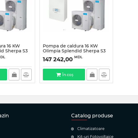
ra 16 KW
Pompa de caldura 16 KW
id Sherpa S3
Olimpia Splendid Sherpa S3
E16 Trifazată
DL
MDL
147 242,00
În coș
azin
Catalog produse
Climatizatoare
Kit-uri Fotovoltaice