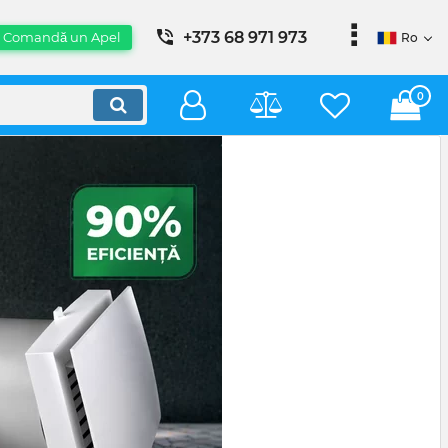
+373 68 971 973
Comandă un Apel
Ro
0