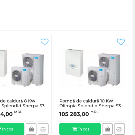
de caldură 8 KW
Pompă de caldură 10 KW
 Splendid Sherpa S3
Olimpia Splendid Sherpa S3
ofazată
E10 Monofazată
MDL
MDL
34,00
105 283,00
În coș
În coș