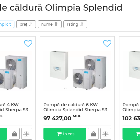
e căldură Olimpia Splendid
mplicit
preț
nume
rating
ură 4 KW
Pompă de caldură 6 KW
Pompă 
id Sherpa S3
Olimpia Splendid Sherpa S3
Olimpia
E6 Monofazată
E8 Mon
L
MDL
97 427,00
102 6
În coș