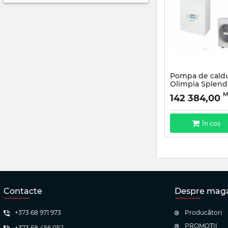
Pompa de caldu
Olimpia Splend
E16 Monofazată
M
142 384,00
În coș
Contacte
Despre mag
+373 68 971 973
Producători
PROMOȚII
+373 68 456 052