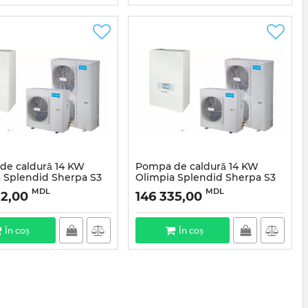
de caldură 14 KW
Pompa de caldură 14 KW
 Splendid Sherpa S3
Olimpia Splendid Sherpa S3
ofazată
E14 Trifazată
MDL
MDL
22,00
146 335,00
În coș
În coș