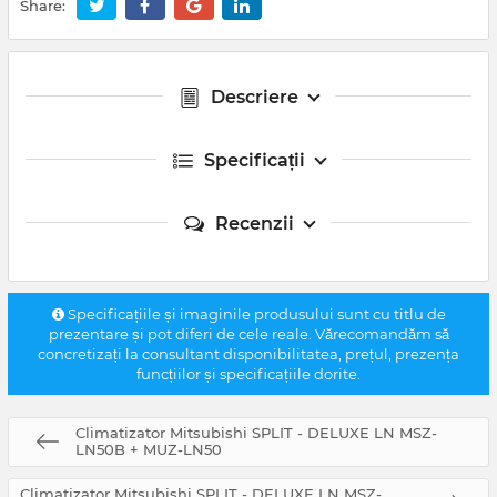
Share:
Descriere
Specificații
Recenzii
Specificațiile și imaginile produsului sunt cu titlu de
prezentare și pot diferi de cele reale. Vărecomandăm să
concretizați la consultant disponibilitatea, prețul, prezența
funcțiilor și specificațiile dorite.
Climatizator Mitsubishi SPLIT - DELUXE LN MSZ-
LN50B + MUZ-LN50
Climatizator Mitsubishi SPLIT - DELUXE LN MSZ-