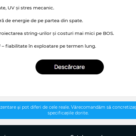
ate, UV și stres mecanic.
ră de energie de pe partea din spate.
 proiectarea string-urilor și costuri mai mici pe BOS.
– fiabilitate în exploatare pe termen lung.
ezentare și pot diferi de cele reale. Vărecomandăm să concretizați l
specificațiile dorite.