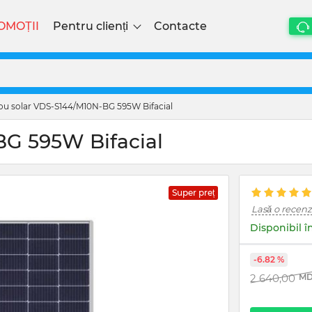
OMOȚII
Pentru clienți
Contacte
u solar VDS-S144/M10N-BG 595W Bifacial
G 595W Bifacial
Super preț
Lasă o recenz
Disponibil î
-6.82 %
2 640,00
MD