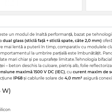
este un modul de înaltă performanță, bazat pe tehnolog
ia
dual glass (sticlă față + sticlă spate, câte 2,0 mm)
oferă
e mai lentă a puterii în timp, comparativ cu modulele cla
 comportamentul la umbrire parțială este îmbunătățit. Pa
ate mari chiar și pe suprafețe limitate.Tehnologia bifacia
ței – beton deschis la culoare, pietriș alb, folie reflectori
ensiune maximă 1500 V DC (IEC)
, cu
curent maxim de se
ncțiune
IP68
și cablurile solare de
4,0 mm²
asigură conexiu
5 W)
licon