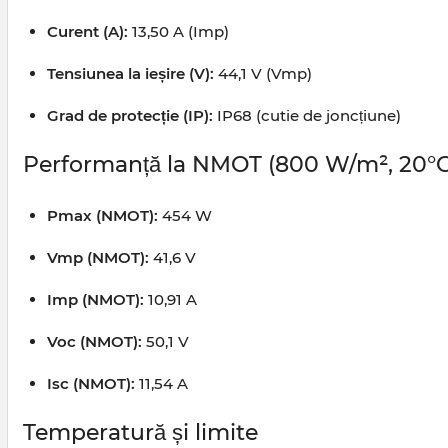
Curent (A):
13,50 A (Imp)
Tensiunea la ieșire (V):
44,1 V (Vmp)
Grad de protecție (IP):
IP68 (cutie de joncțiune)
Performanță la NMOT (800 W/m², 20°C, 
Pmax (NMOT):
454 W
Vmp (NMOT):
41,6 V
Imp (NMOT):
10,91 A
Voc (NMOT):
50,1 V
Isc (NMOT):
11,54 A
Temperatură și limite