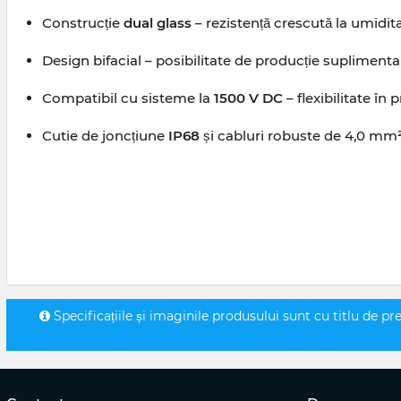
Construcție
dual glass
– rezistență crescută la umidit
Design bifacial – posibilitate de producție suplimenta
Compatibil cu sisteme la
1500 V DC
– flexibilitate în
Cutie de joncțiune
IP68
și cabluri robuste de 4,0 mm² 
Specificațiile și imaginile produsului sunt cu titlu de pr