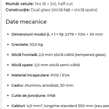
Număr celule:
144 (6 × 24), half-cut
Construcție:
Dual glass (sticlă față + sticlă spate)
Date mecanice
Dimensiuni modul (L × l × h):
2279 × 1134 × 30 mm
Greutate:
33,0 kg
Sticlă frontală:
2,0 mm sticlă călită (tempered glass)
Sticlă spate:
2,0 mm sticlă semi-călită
Material încapsulare:
POE / EVA
Cadru:
Aluminiu anodizat, 30 mm
Cutie de joncțiune:
IP68
Cabluri:
4,0 mm², lungime standard 350 mm (sau person