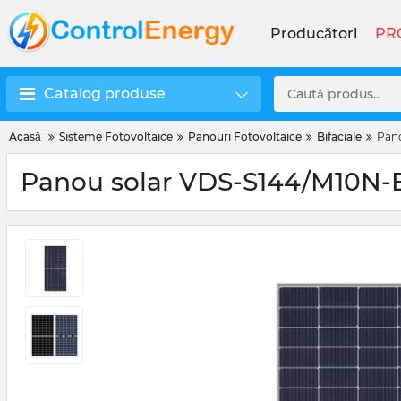
Producători
PR
Catalog produse
Acasă
Sisteme Fotovoltaice
Panouri Fotovoltaice
Bifaciale
Pano
Panou solar VDS-S144/M10N-B