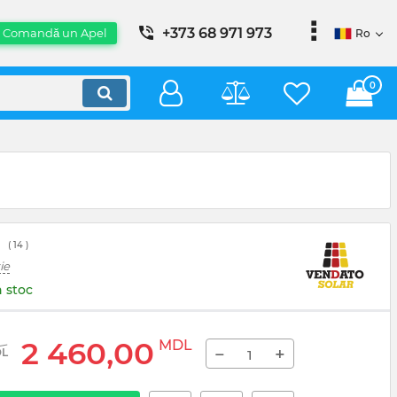
+373 68 971 973
Comandă un Apel
Ro
0
(
14
)
ie
n stoc
2 460,00
MDL
−
+
L