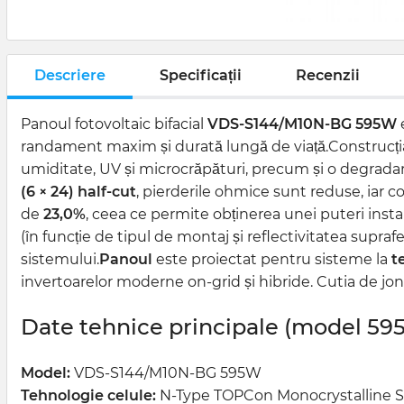
Descriere
Specificații
Recenzii
Panoul fotovoltaic bifacial
VDS-S144/M10N-BG 595W
randament maxim și durată lungă de viață.Construcț
umiditate, UV și microcrăpături, precum și o degradar
(6 × 24) half-cut
, pierderile ohmice sunt reduse, iar
de
23,0%
, ceea ce permite obținerea unei puteri instal
(în funcție de tipul de montaj și reflectivitatea suprafe
sistemului.
Panoul
este proiectat pentru sisteme la
t
invertoarelor moderne on-grid și hibride. Cutia de jo
Date tehnice principale (model 59
Model:
VDS-S144/M10N-BG 595W
Tehnologie celule:
N-Type TOPCon Monocrystalline Si