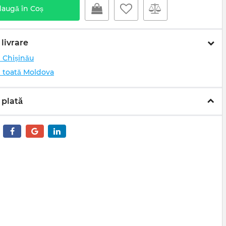
augă în Coș
livrare
n Chișinău
n toată Moldova
 plată