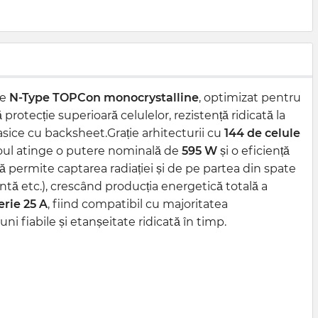
ie
N-Type TOPCon monocrystalline
, optimizat pentru
 protecție superioară celulelor, rezistență ridicată la
sice cu backsheet.Grație arhitecturii cu
144 de celule
noul atinge o putere nominală de
595 W
și o eficiență
lă permite captarea radiației și de pe partea din spate
zantă etc.), crescând producția energetică totală a
rie 25 A
, fiind compatibil cu majoritatea
ni fiabile și etanșeitate ridicată în timp.