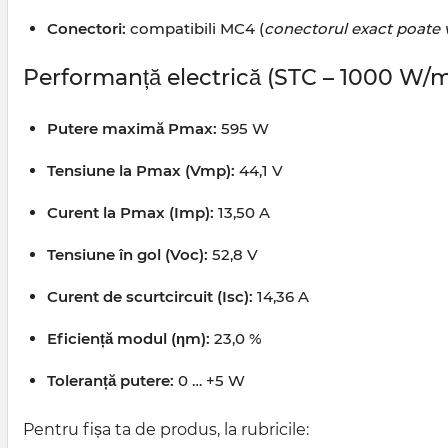
Conectori:
compatibili MC4 (
conectorul exact poate v
Performanță electrică (STC – 1000 W/m²
Putere maximă Pmax:
595 W
Tensiune la Pmax (Vmp):
44,1 V
Curent la Pmax (Imp):
13,50 A
Tensiune în gol (Voc):
52,8 V
Curent de scurtcircuit (Isc):
14,36 A
Eficiență modul (ηm):
23,0 %
Toleranță putere:
0 … +5 W
Pentru fișa ta de produs, la rubricile: